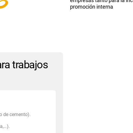
empresas tanto para la in
promoción interna
ra trabajos
to de cemento).
a,…).